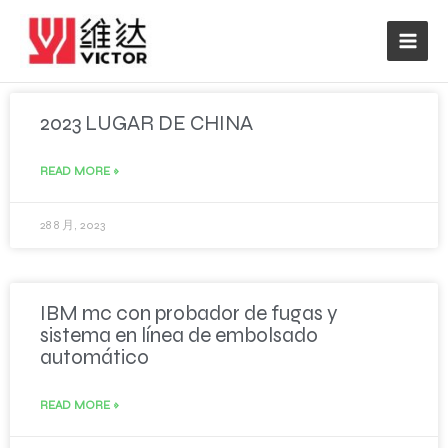
跳
至
内
容
P
P
P
P
P
2023 LUGAR DE CHINA
a
a
a
a
a
g
g
g
g
g
e
e
e
e
e
READ MORE »
28 8 月, 2023
IBM mc con probador de fugas y
sistema en línea de embolsado
automático
READ MORE »